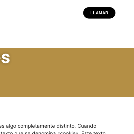
LLAMAR
es
» es algo completamente distinto. Cuando
texto que se denomina «cookie». Este texto